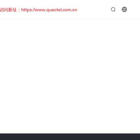
https://www.quectel.com.cn
言：
简
体
中
文