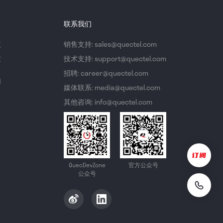
联系我们
议
销售支持: sales@quectel.com
策
技术支持: support@quectel.com
招聘: career@quectel.com
们
媒体联系: media@quectel.com
其他咨询: info@quectel.com
QuecDevZone
官方公众号
公众号