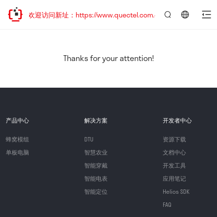
移，欢迎访问新址：https://www.quectel.com.cn
言：
简
体
中
Thanks for your attention!
文
产品中心
解决方案
开发者中心
蜂窝模组
DTU
资源下载
单板电脑
智慧农业
文档中心
智能穿戴
开发工具
智能电表
应用笔记
智能定位
Helios SDK
FAQ