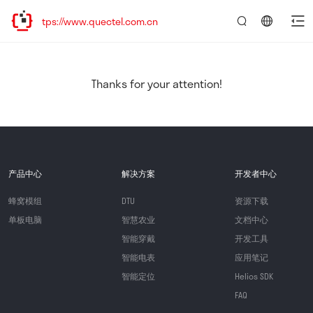
tps://www.quectel.com.cn
言：
简
体
中
Thanks for your attention!
文
产品中心
解决方案
开发者中心
蜂窝模组
DTU
资源下载
单板电脑
智慧农业
文档中心
智能穿戴
开发工具
智能电表
应用笔记
智能定位
Helios SDK
FAQ