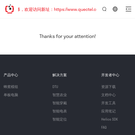
址已迁移，欢迎访问新址：https://www.quectel.com.cn
言：
简
体
中
Thanks for your attention!
文
产品中心
解决方案
开发者中心
蜂窝模组
DTU
资源下载
单板电脑
智慧农业
文档中心
智能穿戴
开发工具
智能电表
应用笔记
智能定位
Helios SDK
FAQ