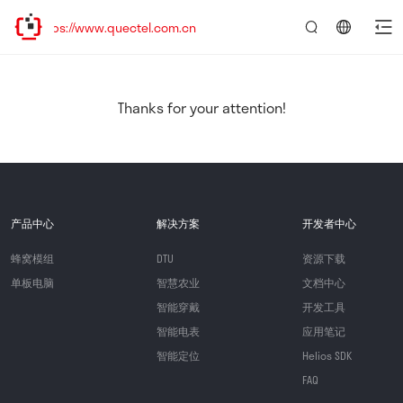
ps://www.quectel.com.cn
言：
简
体
中
Thanks for your attention!
文
产品中心
解决方案
开发者中心
蜂窝模组
DTU
资源下载
单板电脑
智慧农业
文档中心
智能穿戴
开发工具
智能电表
应用笔记
智能定位
Helios SDK
FAQ