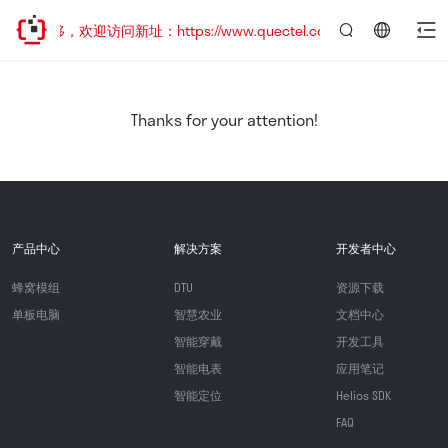
址已迁移，欢迎访问新址：https://www.quectel.com.cn
言：
简
体
中
Thanks for your attention!
文
产品中心
解决方案
开发者中心
蜂窝模组
DTU
资源下载
单板电脑
智慧农业
文档中心
智能穿戴
开发工具
智能电表
应用笔记
智能定位
Helios SDK
FAQ