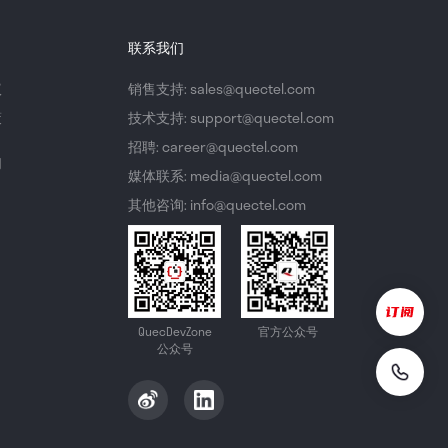
联系我们
议
销售支持: sales@quectel.com
策
技术支持: support@quectel.com
招聘: career@quectel.com
们
媒体联系: media@quectel.com
其他咨询: info@quectel.com
QuecDevZone
官方公众号
公众号