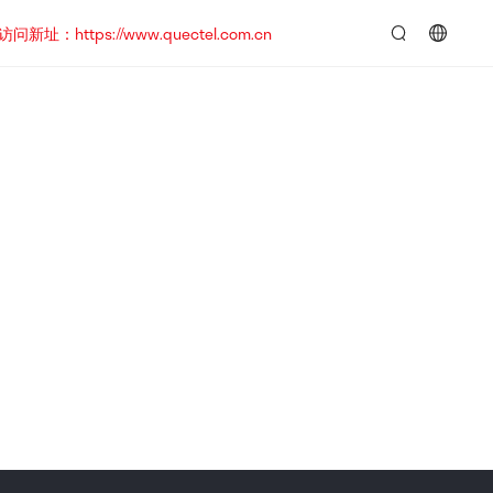
https://www.quectel.com.cn
言：
简
体
中
文