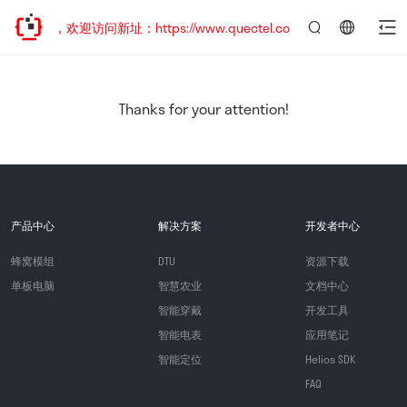
已迁移，欢迎访问新址：https://www.quectel.com.cn
言：
简
体
中
Thanks for your attention!
文
产品中心
解决方案
开发者中心
蜂窝模组
DTU
资源下载
单板电脑
智慧农业
文档中心
智能穿戴
开发工具
智能电表
应用笔记
智能定位
Helios SDK
FAQ