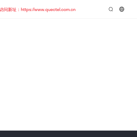
https://www.quectel.com.cn
言：
简
体
中
文