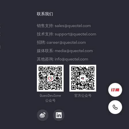
联系我们
议
销售支持: sales@quectel.com
策
技术支持: support@quectel.com
招聘: career@quectel.com
们
媒体联系: media@quectel.com
其他咨询: info@quectel.com
QuecDevZone
官方公众号
公众号