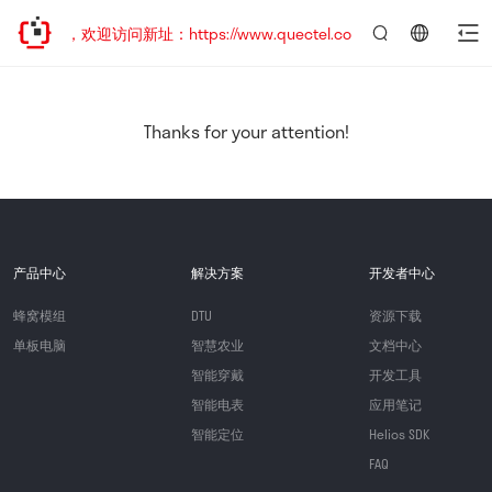
已迁移，欢迎访问新址：https://www.quectel.com.cn
言：
简
体
中
Thanks for your attention!
文
产品中心
解决方案
开发者中心
蜂窝模组
DTU
资源下载
单板电脑
智慧农业
文档中心
智能穿戴
开发工具
智能电表
应用笔记
智能定位
Helios SDK
FAQ