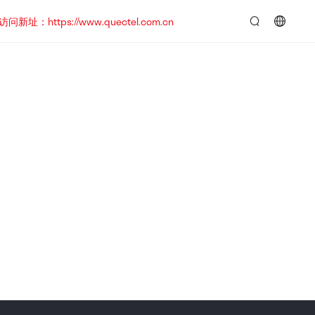
https://www.quectel.com.cn
言：
简
体
中
文