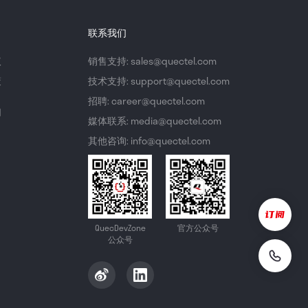
联系我们
议
销售支持: sales@quectel.com
策
技术支持: support@quectel.com
招聘: career@quectel.com
们
媒体联系: media@quectel.com
其他咨询: info@quectel.com
QuecDevZone
官方公众号
公众号