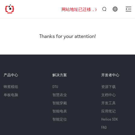
网站地址已迁移，欢迎访问新址：https://www
言：
简
体
中
Thanks for your attention!
文
产品中心
解决方案
开发者中心
蜂窝模组
DTU
资源下载
单板电脑
智慧农业
文档中心
智能穿戴
开发工具
智能电表
应用笔记
智能定位
Helios SDK
FAQ