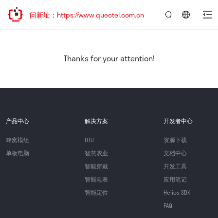
访问新址：https://www.quectel.com.cn
言：
简
体
中
Thanks for your attention!
文
产品中心
解决方案
开发者中心
蜂窝模组
DTU
资源下载
单板电脑
智慧农业
文档中心
智能穿戴
开发工具
智能电表
应用笔记
智能定位
Helios SDK
FAQ