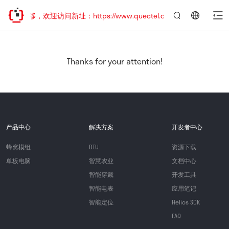
址已迁移，欢迎访问新址：https://www.quectel.com.cn
言：
简
体
中
Thanks for your attention!
文
产品中心
解决方案
开发者中心
蜂窝模组
DTU
资源下载
单板电脑
智慧农业
文档中心
智能穿戴
开发工具
智能电表
应用笔记
智能定位
Helios SDK
FAQ