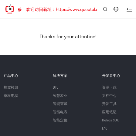
址已迁移，欢迎访问新址：https://www.quectel.com.cn
言：
简
体
中
Thanks for your attention!
文
产品中心
解决方案
开发者中心
蜂窝模组
DTU
资源下载
单板电脑
智慧农业
文档中心
智能穿戴
开发工具
智能电表
应用笔记
智能定位
Helios SDK
FAQ