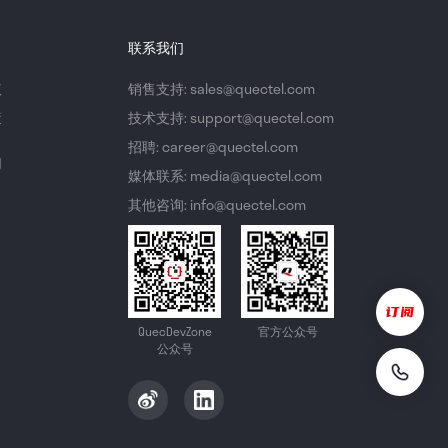
联系我们
议
销售支持: sales@quectel.com
策
技术支持: support@quectel.com
招聘: career@quectel.com
们
媒体联系: media@quectel.com
其他咨询: info@quectel.com
QuecDevZone
官方公众号
公众号