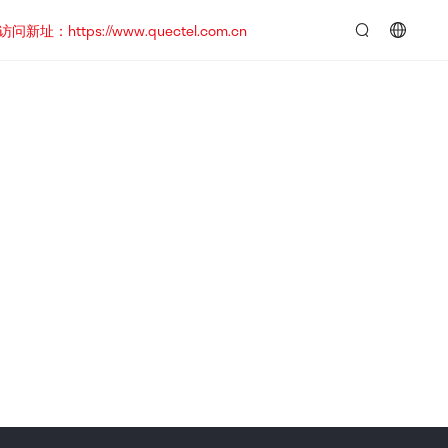
https://www.quectel.com.cn
言：
简
体
中
文