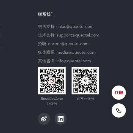
联系我们
议
销售支持: sales@quectel.com
策
技术支持: support@quectel.com
招聘: career@quectel.com
们
媒体联系: media@quectel.com
其他咨询: info@quectel.com
QuecDevZone
官方公众号
公众号