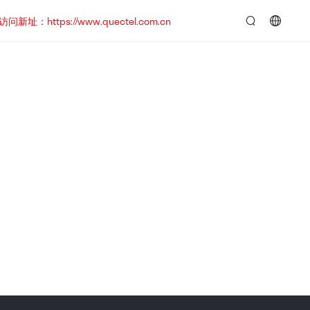
https://www.quectel.com.cn
言：
简
体
中
文