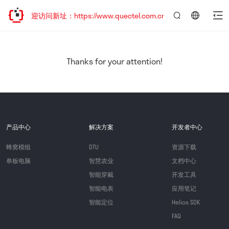
，欢迎访问新址：https://www.quectel.com.cn
言：
简
体
中
Thanks for your attention!
文
产品中心
解决方案
开发者中心
蜂窝模组
DTU
资源下载
单板电脑
智慧农业
文档中心
智能穿戴
开发工具
智能电表
应用笔记
智能定位
Helios SDK
FAQ