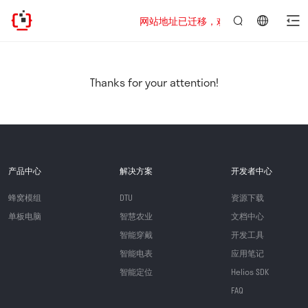
网站地址已迁移，欢迎访问新址：https://www
言：
简
体
中
Thanks for your attention!
文
产品中心
解决方案
开发者中心
蜂窝模组
DTU
资源下载
单板电脑
智慧农业
文档中心
智能穿戴
开发工具
智能电表
应用笔记
智能定位
Helios SDK
FAQ