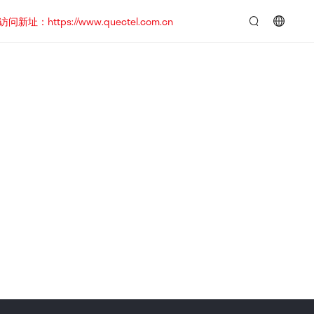
https://www.quectel.com.cn
言：
简
体
中
文