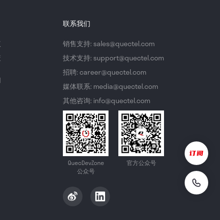
联系我们
议
销售支持: sales@quectel.com
策
技术支持: support@quectel.com
招聘: career@quectel.com
们
媒体联系: media@quectel.com
其他咨询: info@quectel.com
QuecDevZone
官方公众号
公众号