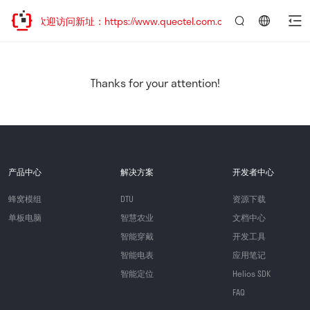
移，欢迎访问新址：https://www.quectel.com.cn
言：
简
体
中
Thanks for your attention!
文
产品中心
解决方案
开发者中心
蜂窝模组
DTU
资源下载
单板电脑
智慧农业
文档中心
智能穿戴
开发工具
智能电表
应用笔记
智能定位
Helios SDK
FAQ