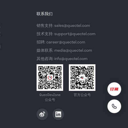
联系我们
议
销售支持: sales@quectel.com
策
技术支持: support@quectel.com
招聘: career@quectel.com
们
媒体联系: media@quectel.com
其他咨询: info@quectel.com
QuecDevZone
官方公众号
公众号