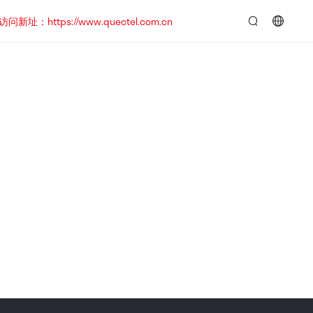
https://www.quectel.com.cn
言：
简
体
中
文