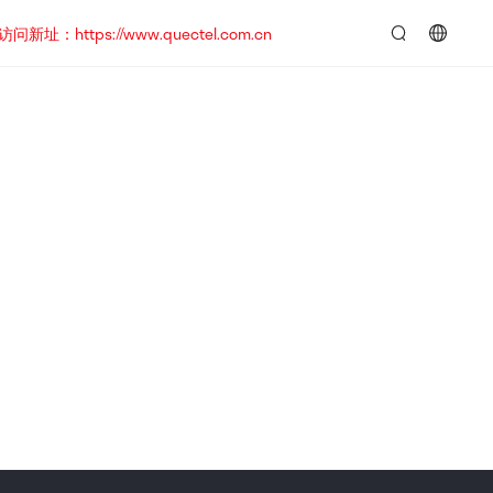
https://www.quectel.com.cn
言：
简
体
中
文