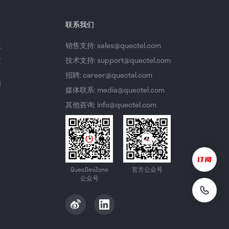
联系我们
议
销售支持: sales@quectel.com
策
技术支持: support@quectel.com
招聘: career@quectel.com
们
媒体联系: media@quectel.com
其他咨询: info@quectel.com
QuecDevZone
官方公众号
公众号