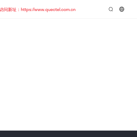
https://www.quectel.com.cn
言：
简
体
中
文