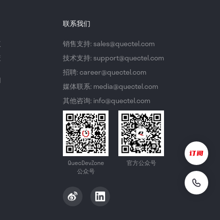
联系我们
议
销售支持: sales@quectel.com
策
技术支持: support@quectel.com
招聘: career@quectel.com
们
媒体联系: media@quectel.com
其他咨询: info@quectel.com
QuecDevZone
官方公众号
公众号