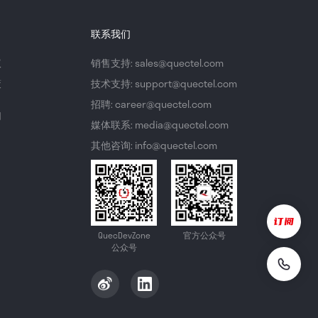
联系我们
议
销售支持: sales@quectel.com
策
技术支持: support@quectel.com
招聘: career@quectel.com
们
媒体联系: media@quectel.com
其他咨询: info@quectel.com
QuecDevZone
官方公众号
公众号