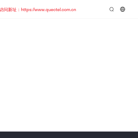
https://www.quectel.com.cn
言：
简
体
中
文