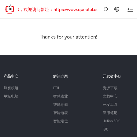
已迁移，欢迎访问新址：https://www.quectel.com.cn
言：
简
体
中
Thanks for your attention!
文
产品中心
解决方案
开发者中心
蜂窝模组
DTU
资源下载
单板电脑
智慧农业
文档中心
智能穿戴
开发工具
智能电表
应用笔记
智能定位
Helios SDK
FAQ