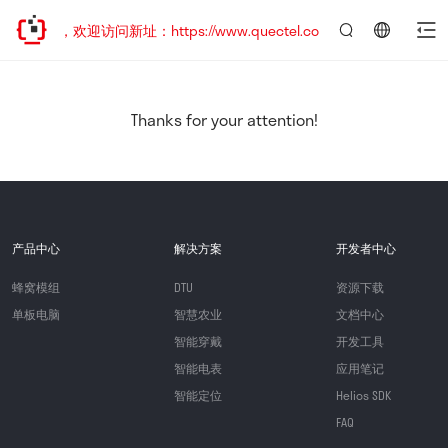
已迁移，欢迎访问新址：https://www.quectel.com.cn
言：
简
体
中
Thanks for your attention!
文
产品中心
解决方案
开发者中心
蜂窝模组
DTU
资源下载
单板电脑
智慧农业
文档中心
智能穿戴
开发工具
智能电表
应用笔记
智能定位
Helios SDK
FAQ