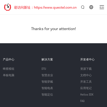
，欢迎访问新址：https://www.quectel.com.cn
言：
简
体
中
Thanks for your attention!
文
产品中心
解决方案
开发者中心
蜂窝模组
DTU
资源下载
单板电脑
智慧农业
文档中心
智能穿戴
开发工具
智能电表
应用笔记
智能定位
Helios SDK
FAQ