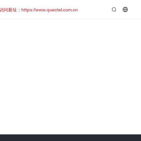
https://www.quectel.com.cn
言：
简
体
中
文