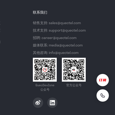
联系我们
议
销售支持: sales@quectel.com
策
技术支持: support@quectel.com
招聘: career@quectel.com
们
媒体联系: media@quectel.com
其他咨询: info@quectel.com
QuecDevZone
官方公众号
公众号