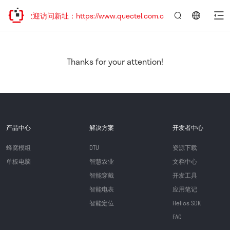
移，欢迎访问新址：https://www.quectel.com.cn
言：
简
体
中
Thanks for your attention!
文
产品中心
解决方案
开发者中心
蜂窝模组
DTU
资源下载
单板电脑
智慧农业
文档中心
智能穿戴
开发工具
智能电表
应用笔记
智能定位
Helios SDK
FAQ