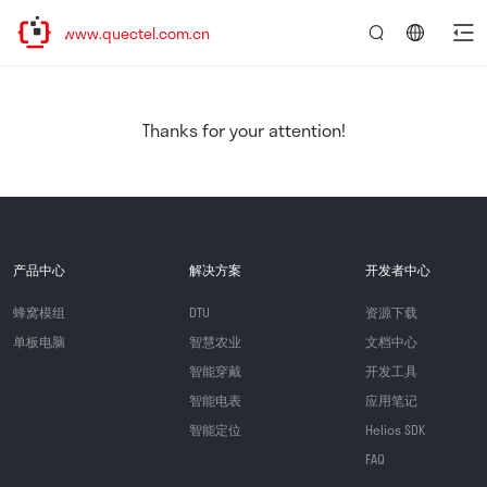
//www.quectel.com.cn
言：
简
体
中
Thanks for your attention!
文
产品中心
解决方案
开发者中心
蜂窝模组
DTU
资源下载
单板电脑
智慧农业
文档中心
智能穿戴
开发工具
智能电表
应用笔记
智能定位
Helios SDK
FAQ