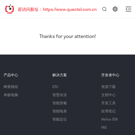
，欢迎访问新址：https://www.quectel.com.cn
言：
简
体
中
Thanks for your attention!
文
产品中心
解决方案
开发者中心
蜂窝模组
DTU
资源下载
单板电脑
智慧农业
文档中心
智能穿戴
开发工具
智能电表
应用笔记
智能定位
Helios SDK
FAQ