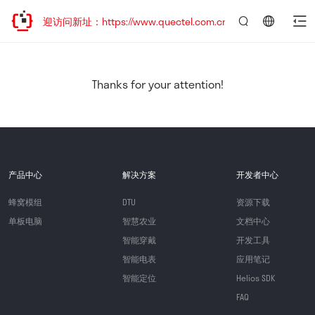
，欢迎访问新址：https://www.quectel.com.cn
言：
简
体
中
Thanks for your attention!
文
产品中心
解决方案
开发者中心
蜂窝模组
DTU
资源下载
单板电脑
智慧农业
文档中心
智能穿戴
开发工具
智能电表
应用笔记
智能定位
Helios SDK
FAQ