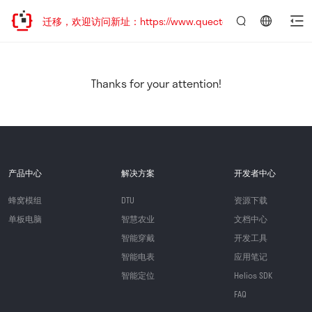
站地址已迁移，欢迎访问新址：https://www.quectel.com.cn
言：
简
体
中
Thanks for your attention!
文
产品中心
解决方案
开发者中心
蜂窝模组
DTU
资源下载
单板电脑
智慧农业
文档中心
智能穿戴
开发工具
智能电表
应用笔记
智能定位
Helios SDK
FAQ