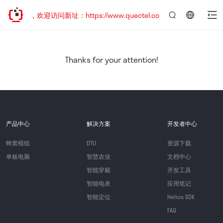
已迁移，欢迎访问新址：https://www.quectel.com.cn
言：
简
体
中
Thanks for your attention!
文
产品中心
解决方案
开发者中心
蜂窝模组
DTU
资源下载
单板电脑
智慧农业
文档中心
智能穿戴
开发工具
智能电表
应用笔记
智能定位
Helios SDK
FAQ