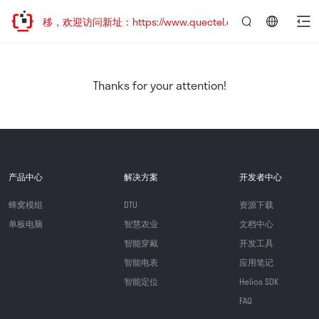
地址已迁移，欢迎访问新址：https://www.quectel.com.cn
言：
简
体
中
Thanks for your attention!
文
产品中心
解决方案
开发者中心
蜂窝模组
DTU
资源下载
单板电脑
智慧农业
文档中心
智能穿戴
开发工具
智能电表
应用笔记
智能定位
Helios SDK
FAQ