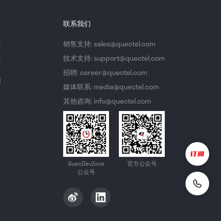
联系我们
议
销售支持: sales@quectel.com
策
技术支持: support@quectel.com
招聘: career@quectel.com
们
媒体联系: media@quectel.com
其他咨询: info@quectel.com
QuecDevZone
官方公众号
公众号