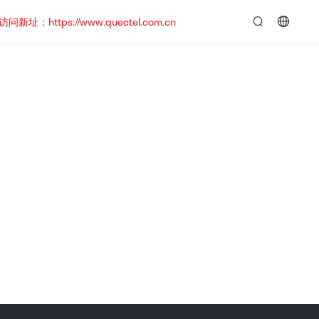
https://www.quectel.com.cn
言：
简
体
中
文