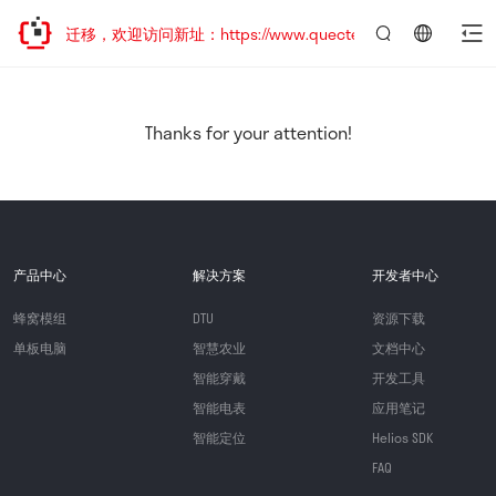
站地址已迁移，欢迎访问新址：https://www.quectel.com.cn
言：
简
体
中
Thanks for your attention!
文
产品中心
解决方案
开发者中心
蜂窝模组
DTU
资源下载
单板电脑
智慧农业
文档中心
智能穿戴
开发工具
智能电表
应用笔记
智能定位
Helios SDK
FAQ