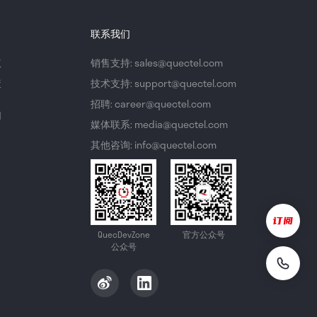
联系我们
议
销售支持: sales@quectel.com
策
技术支持: support@quectel.com
招聘: career@quectel.com
们
媒体联系: media@quectel.com
其他咨询: info@quectel.com
QuecDevZone
官方公众号
公众号