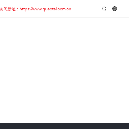
https://www.quectel.com.cn
言：
简
体
中
文