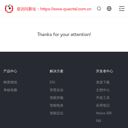
，欢迎访问新址：https://www.quectel.com.cn
言：
简
体
中
Thanks for your attention!
文
产品中心
解决方案
开发者中心
蜂窝模组
DTU
资源下载
单板电脑
智慧农业
文档中心
智能穿戴
开发工具
智能电表
应用笔记
智能定位
Helios SDK
FAQ