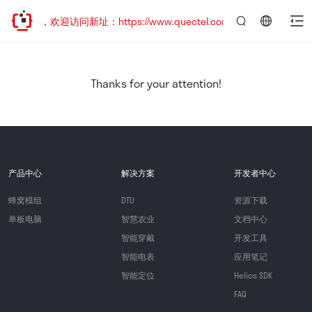
已迁移，欢迎访问新址：https://www.quectel.com.cn
言：
简
体
中
Thanks for your attention!
文
产品中心
解决方案
开发者中心
蜂窝模组
DTU
资源下载
单板电脑
智慧农业
文档中心
智能穿戴
开发工具
智能电表
应用笔记
智能定位
Helios SDK
FAQ