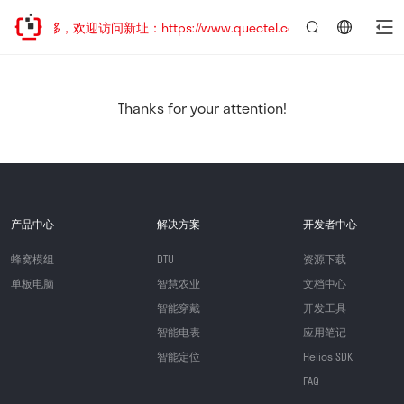
址已迁移，欢迎访问新址：https://www.quectel.com.cn
言：
简
体
中
Thanks for your attention!
文
产品中心
解决方案
开发者中心
蜂窝模组
DTU
资源下载
单板电脑
智慧农业
文档中心
智能穿戴
开发工具
智能电表
应用笔记
智能定位
Helios SDK
FAQ