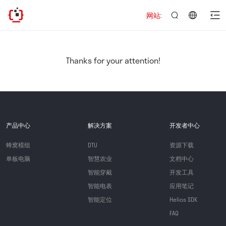
网站地址已迁移，欢迎访问新址：ht
言：
简
体
中
Thanks for your attention!
文
产品中心
解决方案
开发者中心
蜂窝模组
DTU
资源下载
单板电脑
智慧农业
文档中心
智能穿戴
开发工具
智能电表
应用笔记
智能定位
Helios SDK
FAQ