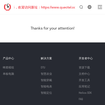
址已迁移，欢迎访问新址：https://www.quectel.com.cn
言：
简
体
中
Thanks for your attention!
文
产品中心
解决方案
开发者中心
蜂窝模组
DTU
资源下载
单板电脑
智慧农业
文档中心
智能穿戴
开发工具
智能电表
应用笔记
智能定位
Helios SDK
FAQ