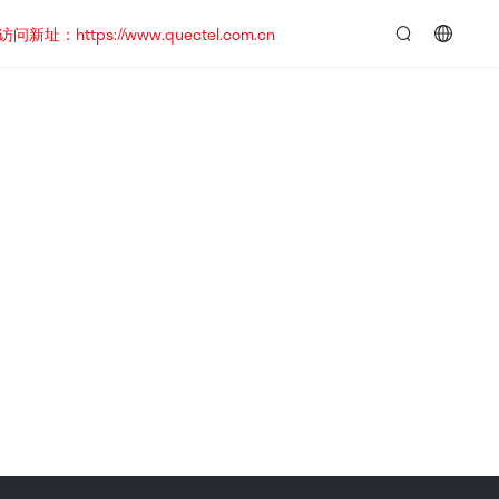
https://www.quectel.com.cn
言：
简
体
中
文