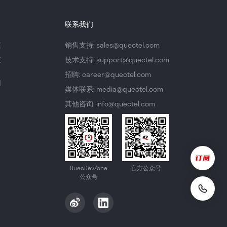
联系我们
议
销售支持: sales@quectel.com
策
技术支持: support@quectel.com
招聘: career@quectel.com
们
媒体联系: media@quectel.com
其他咨询: info@quectel.com
QuecDevZone
官方公众号
公众号