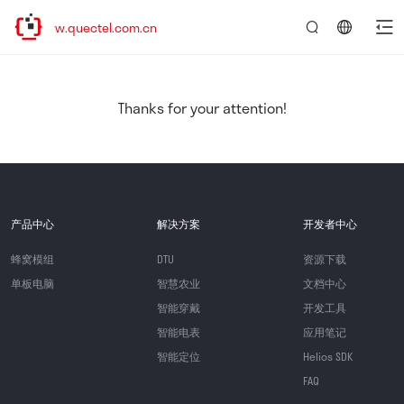
www.quectel.com.cn
言：
简
体
中
Thanks for your attention!
文
产品中心
解决方案
开发者中心
蜂窝模组
DTU
资源下载
单板电脑
智慧农业
文档中心
智能穿戴
开发工具
智能电表
应用笔记
智能定位
Helios SDK
FAQ