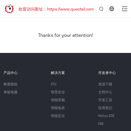
迁移，欢迎访问新址：https://www.quectel.com.cn
言：
简
体
中
Thanks for your attention!
文
产品中心
解决方案
开发者中心
蜂窝模组
DTU
资源下载
单板电脑
智慧农业
文档中心
智能穿戴
开发工具
智能电表
应用笔记
智能定位
Helios SDK
FAQ