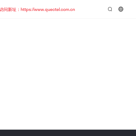
https://www.quectel.com.cn
言：
简
体
中
文