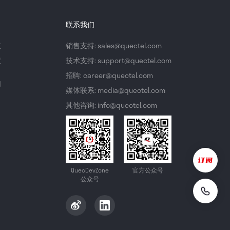
联系我们
议
销售支持: sales@quectel.com
策
技术支持: support@quectel.com
招聘: career@quectel.com
们
媒体联系: media@quectel.com
其他咨询: info@quectel.com
QuecDevZone
官方公众号
公众号