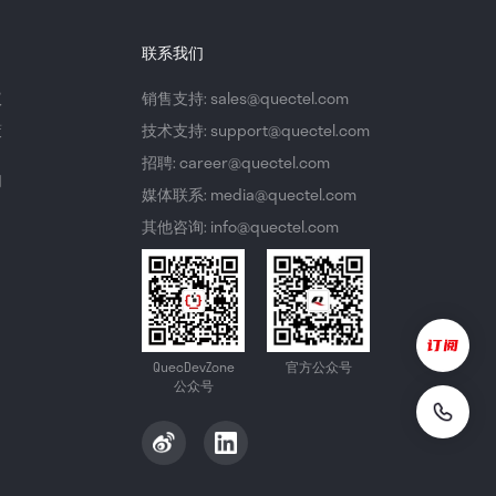
联系我们
议
销售支持: sales@quectel.com
策
技术支持: support@quectel.com
招聘: career@quectel.com
们
媒体联系: media@quectel.com
其他咨询: info@quectel.com
QuecDevZone
官方公众号
公众号