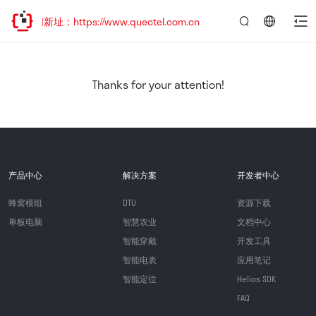
问新址：https://www.quectel.com.cn
言：
简
体
中
Thanks for your attention!
文
产品中心
解决方案
开发者中心
蜂窝模组
DTU
资源下载
单板电脑
智慧农业
文档中心
智能穿戴
开发工具
智能电表
应用笔记
智能定位
Helios SDK
FAQ